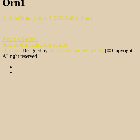
Örn1
Anders Ödman
januari 6, 2020
Gallery
Natur
Inläggsnavigering
Previous
Previous
Karidia1
Next
post:
Next
Bröllop1 Alma och Samuel
post:
Ödmans
| Designed by:
Theme Freesia
|
WordPress
| © Copyright
All right reserved
facebook
instagram