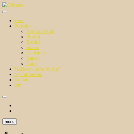
Skip
to
i ett annat ljus
content
Ödmans
Hem
Portfolio
Barn och familj
Porträtt
Bröllop
Staden
Landskap
Känsla
Natur
Vad kan vi göra för dig?
Nytt att berätta
Kontakt
Om
facebook
instagram
menu