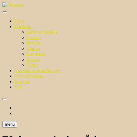
Skip
to
i ett annat ljus
content
Ödmans
Hem
Portfolio
Barn och familj
Porträtt
Bröllop
Staden
Landskap
Känsla
Natur
Vad kan vi göra för dig?
Nytt att berätta
Kontakt
Om
facebook
instagram
menu