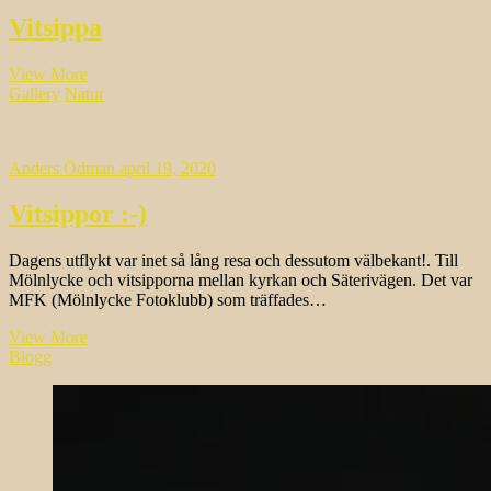
Vitsippa
Vitsippa
View More
Gallery
Natur
Anders Ödman
april 19, 2020
Vitsippor :-)
Dagens utflykt var inet så lång resa och dessutom välbekant!. Till
Mölnlycke och vitsipporna mellan kyrkan och Säterivägen. Det var
MFK (Mölnlycke Fotoklubb) som träffades…
Vitsippor
View More
:-)
Blogg