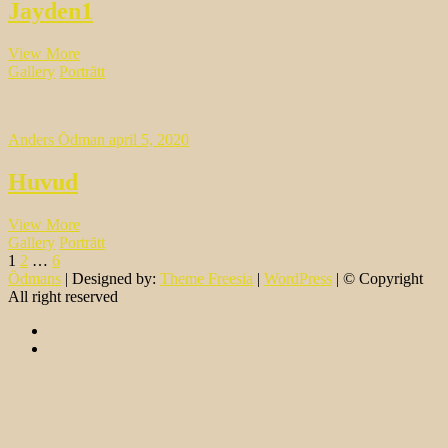
Jayden1
Jayden1
View More
Gallery
Porträtt
Anders Ödman
april 5, 2020
Huvud
Huvud
View More
Gallery
Porträtt
Inläggsnavigering
Page
Page
Page
Next
1
2
…
6
page
Ödmans
| Designed by:
Theme Freesia
|
WordPress
| © Copyright
All right reserved
facebook
instagram