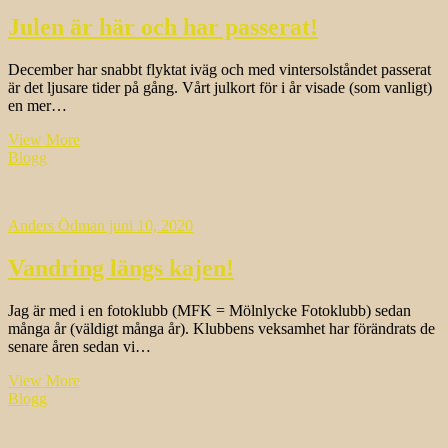
Julen är här och har passerat!
December har snabbt flyktat iväg och med vintersolståndet passerat
är det ljusare tider på gång. Vårt julkort för i år visade (som vanligt)
en mer…
Julen
View More
är
Blogg
här
och
har
Anders Ödman
juni 10, 2020
passerat!
Vandring längs kajen!
Jag är med i en fotoklubb (MFK = Mölnlycke Fotoklubb) sedan
många år (väldigt många år). Klubbens veksamhet har förändrats de
senare åren sedan vi…
Vandring
View More
längs
Blogg
kajen!