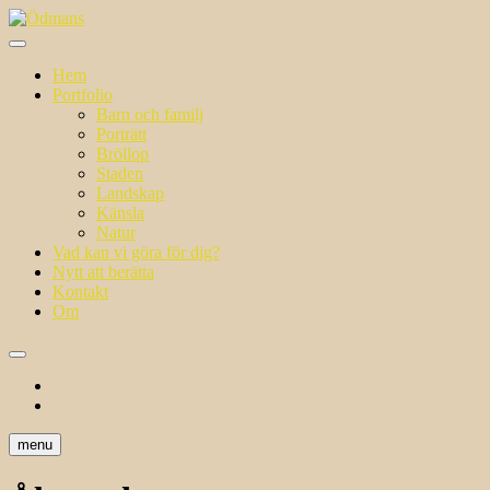
Skip
to
i ett annat ljus
content
Ödmans
Hem
Portfolio
Barn och familj
Porträtt
Bröllop
Staden
Landskap
Känsla
Natur
Vad kan vi göra för dig?
Nytt att berätta
Kontakt
Om
facebook
instagram
menu