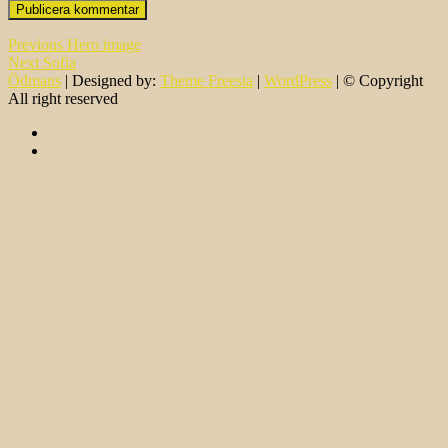
Inläggsnavigering
Previous
Previous
Hero image
Next
post:
Next
Sofia
post:
Ödmans
| Designed by:
Theme Freesia
|
WordPress
| © Copyright
All right reserved
facebook
instagram